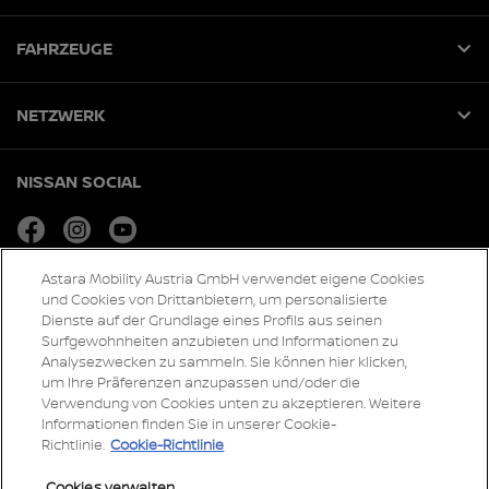
FAHRZEUGE
NETZWERK
NISSAN SOCIAL
facebook
instagram
youtube
Astara Mobility Austria GmbH verwendet eigene Cookies
und Cookies von Drittanbietern, um personalisierte
Globale Webseiten
Dienste auf der Grundlage eines Profils aus seinen
Sitemap
Surfgewohnheiten anzubieten und Informationen zu
Presse
Analysezwecken zu sammeln. Sie können hier klicken,
um Ihre Präferenzen anzupassen und/oder die
Barrierefreiheit
Verwendung von Cookies unten zu akzeptieren. Weitere
Informationen finden Sie in unserer Cookie-
Richtlinie.
Cookie-Richtlinie
Datenschutz und Cookies
Cookies verwalten
Impressum