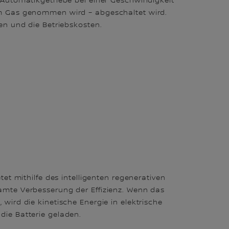
 Automatikgetriebe bei einer Geschwindigkeit
m Gas genommen wird – abgeschaltet wird.
en und die Betriebskosten.
n
tet mithilfe des intelligenten regenerativen
mte Verbesserung der Effizienz. Wenn das
wird die kinetische Energie in elektrische
ie Batterie geladen.