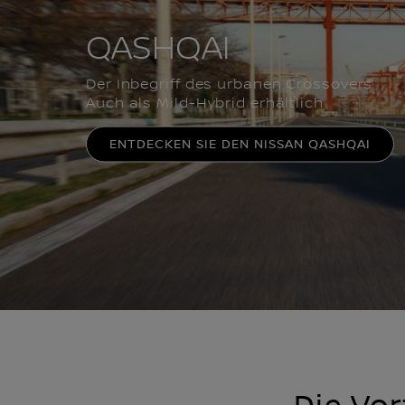
QASHQAI
Der Inbegriff des urbanen Crossovers
Auch als Mild-Hybrid erhältlich
ENTDECKEN SIE DEN NISSAN QASHQAI