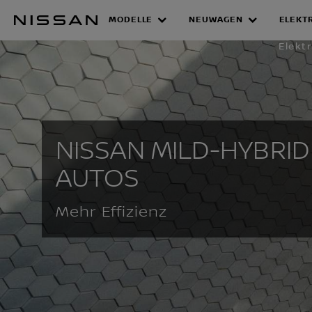
Zum
MODELLE
NEUWAGEN
ELEKT
Hauptinhalt
MILD-HYBRID
springen
Elektr
NISSAN MILD-HYBRID
AUTOS
Mehr Effizienz