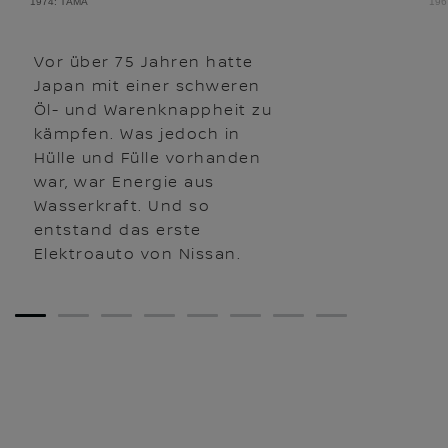
1974: TAMA
196
Vor über 75 Jahren hatte
Japan mit einer schweren
Öl- und Warenknappheit zu
kämpfen. Was jedoch in
Hülle und Fülle vorhanden
war, war Energie aus
Wasserkraft. Und so
entstand das erste
Elektroauto von Nissan.
1
2
3
4
5
6
7
8