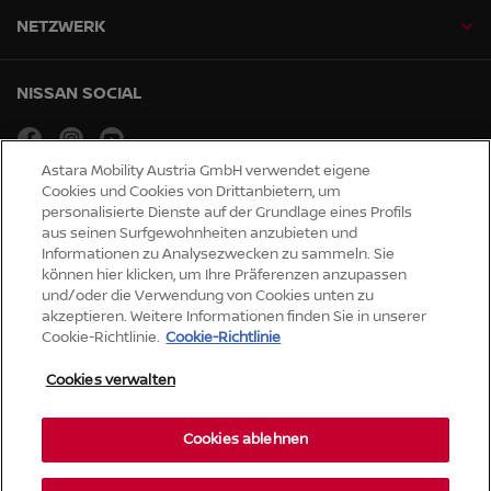
NETZWERK
NISSAN SOCIAL
facebook
instagram
youtube
Astara Mobility Austria GmbH verwendet eigene
Cookies und Cookies von Drittanbietern, um
Globale Webseiten
personalisierte Dienste auf der Grundlage eines Profils
aus seinen Surfgewohnheiten anzubieten und
Sitemap
Informationen zu Analysezwecken zu sammeln. Sie
Presse
können hier klicken, um Ihre Präferenzen anzupassen
Barrierefreiheit
und/oder die Verwendung von Cookies unten zu
akzeptieren. Weitere Informationen finden Sie in unserer
Cookie-Richtlinie.
Cookie-Richtlinie
Datenschutz und Cookies
Impressum
Cookies verwalten
Rechtliche Hinweise
© Nissan 2026
Cookies ablehnen
Co
oki