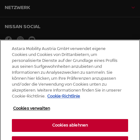
NETZWERK
NISSAN SOCIAL
facebook
instagram
youtube
Astara Mobility Austria GmbH verwendet eigene
Cookies und Cookies von Drittanbietern, um
Globale Webseiten
personalisierte Dienste auf der Grundlage eines Profils
aus seinen Surfgewohnheiten anzubieten und
Sitemap
Informationen zu Analysezwecken zu sammeln. Sie
Presse
können hier klicken, um Ihre Präferenzen anzupassen
Barrierefreiheit
und/oder die Verwendung von Cookies unten zu
akzeptieren. Weitere Informationen finden Sie in unserer
Cookie-Richtlinie.
Cookie-Richtlinie
Datenschutz und Cookies
Impressum
Cookies verwalten
Rechtliche Hinweise
© Nissan 2026
Cookies ablehnen
Co
oki