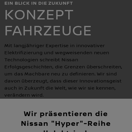
EIN BLICK IN DIE ZUKUNFT
KONZEPT
FAHRZEUGE
Mit langjähriger Expertise in innovativer
Elektrifizierung und wegweisenden neuen
Technologien schreibt Nissan
Erfolgsgeschichten, die Grenzen überschreiten,
um das Machbare neu zu definieren. Wir sind
davon überzeugt, dass dieser Innovationsgeist
auch in Zukunft die Welt, wie wir sie kennen,
verändern wird.
Wir präsentieren die
Nissan "Hyper"-Reihe