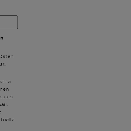
en
Daten
ng
.
stria
enen
esse)
ail,
e
tuelle