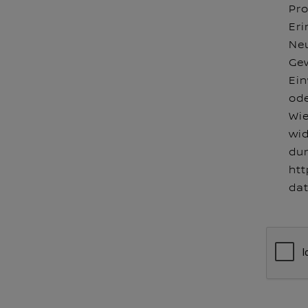
Pro
Eri
Neu
Gew
Ein
ode
Wie
wid
dur
htt
da