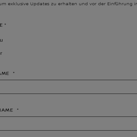
 um exklusive Updates zu erhalten und vor der Einführung i
E
au
r
AME
NAME