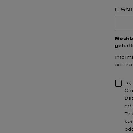
E-MAI
Möchte
gehal
Inform
und zu 
Ja,
Gm
Da
erh
Tel
kon
ode