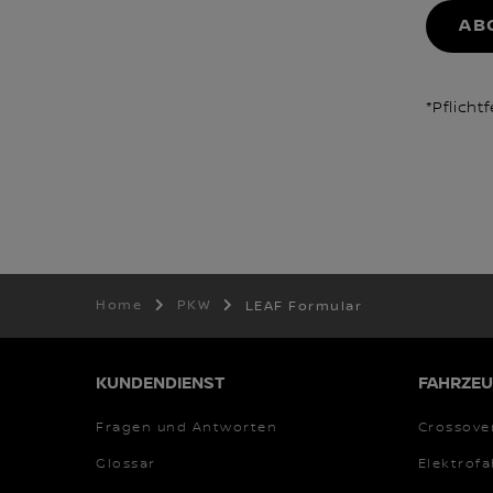
AB
*Pflicht
Home
PKW
LEAF Formular
KUNDENDIENST
FAHRZEU
Fragen und Antworten
Crossove
Glossar
Elektrof