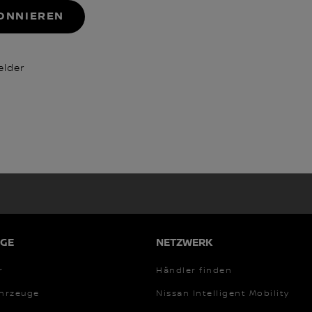
ONNIEREN
felder
GE
NETZWERK
r
Händler finden
ahrzeuge
Nissan Intelligent Mobility