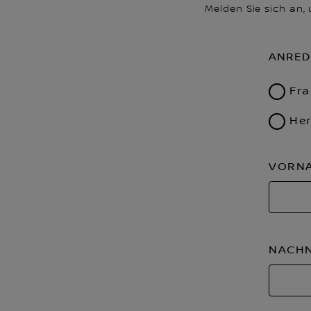
Melden Sie sich an,
ANRED
Fr
Her
VORN
NACH