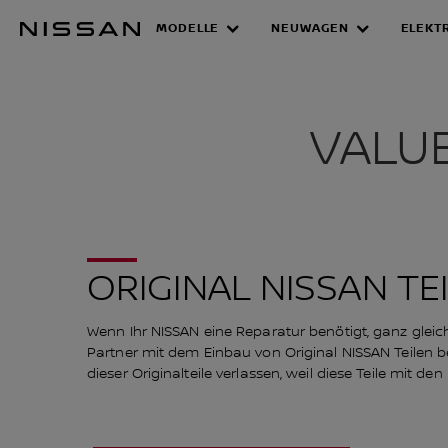
Zum
MODELLE
NEUWAGEN
ELEKT
Hauptinhalt
VALUE ADVAN
springen
VALU
ORIGINAL NISSAN TE
Wenn Ihr NISSAN eine Reparatur benötigt, ganz glei
Partner mit dem Einbau von Original NISSAN Teilen b
dieser Originalteile verlassen, weil diese Teile mit d