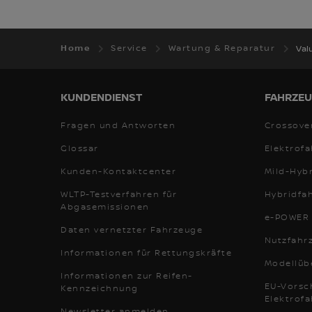
Home
Service
Wartung & Reparatur
Val
KUNDENDIENST
FAHRZEU
Fragen und Antworten
Crossove
Glossar
Elektrof
Kunden-Kontaktcenter
Mild-Hyb
WLTP-Testverfahren für
Hybridfa
Abgasemissionen
e-POWER 
Daten vernetzter Fahrzeuge
Nutzfahr
Informationen für Rettungskräfte
Modellüb
Informationen zur Reifen-
EU-Vorsch
Kennzeichnung
Elektrof
Newsletter anmelden