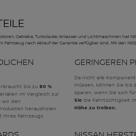
EILE
otoren, Getriebe, Turbolader, Anlasser und Lichtmaschinen hat NI
 Ihr Fahrzeug nach Ablauf der Garantie verfügbar sind. Mit den NISS
DLICHEN
GERINGEREN P
Da nicht alle Komponent
müssen, können Sie bis z
80 %
rbraucht bis zu
sparen, wenn Sie sich fü
ialien im Vergleich zur
Sie
die Fahrtüchtigkeit 
 wir den
Höhe zu treiben.
Produkten herausholen
it Ihres Fahrzeugs
ARDS
NISSAN HERST