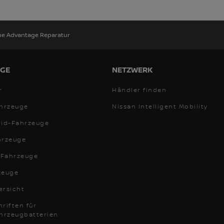
ue Advantage Reparatur
GE
NETZWERK
r
Händler finden
ahrzeuge
Nissan Intelligent Mobility
rid-Fahrzeuge
hrzeuge
Fahrzeuge
zeuge
ersicht
riften für
ahrzeugbatterien