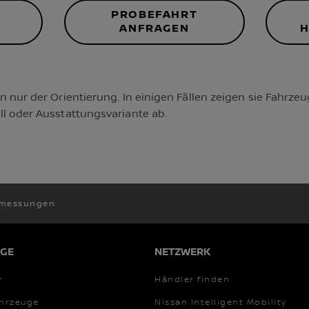
PROBEFAHRT
ANFRAGEN
H
nur der Orientierung. In einigen Fällen zeigen sie Fahrzeuge
l oder Ausstattungsvariante ab.
messungen
GE
NETZWERK
r
Händler finden
ahrzeuge
Nissan Intelligent Mobility