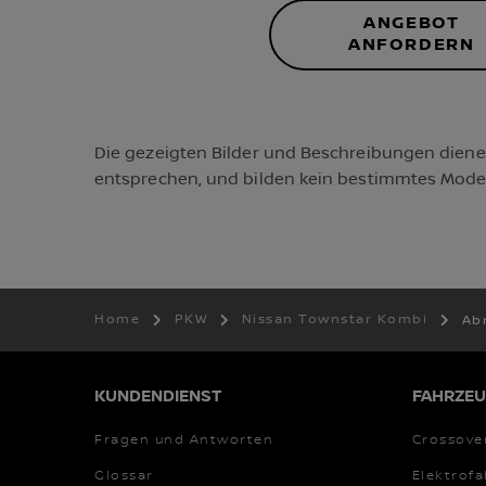
ANGEBOT
ANFORDERN
Die gezeigten Bilder und Beschreibungen dienen 
entsprechen, und bilden kein bestimmtes Model
Home
PKW
Nissan Townstar Kombi
Ab
KUNDENDIENST
FAHRZEU
Fragen und Antworten
Crossove
Glossar
Elektrof