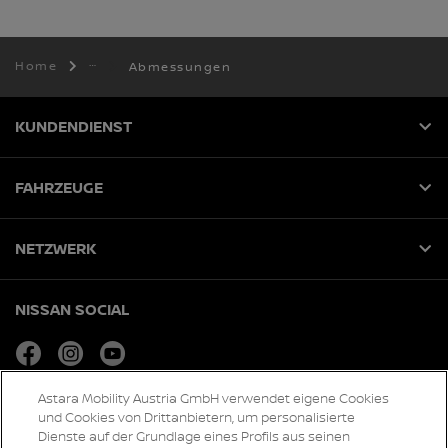
Home
Abmessungen
KUNDENDIENST
FAHRZEUGE
NETZWERK
NISSAN SOCIAL
facebook
instagram
youtube
Astara Mobility Austria GmbH verwendet eigene Cookies
und Cookies von Drittanbietern, um personalisierte
Globale Webseiten
Dienste auf der Grundlage eines Profils aus seinen
Sitemap