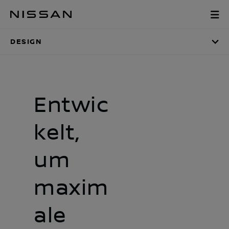
Zum
Design
Hauptinhalt
springen
DESIGN
Entwic
kelt,
um
maxim
ale