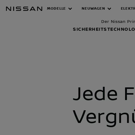
Zum
MODELLE
NEUWAGEN
ELEKT
SICHERHEI
Hauptinhalt
springen
Der Nissan Pr
SICHERHEITSTECHNOLO
Jede 
Vergn